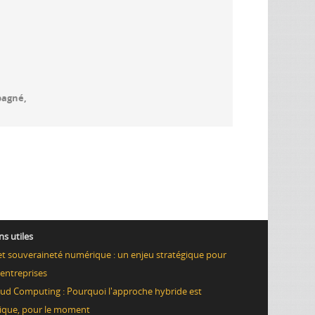
pagné,
ns utiles
et souveraineté numérique : un enjeu stratégique pour
 entreprises
ud Computing : Pourquoi l'approche hybride est
gique, pour le moment