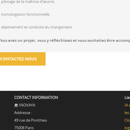
 pilotage de la maîtrise d’œuvre,
– homologation fonctionnelle,
– déploiement et conduite du changement
Vous avez un projet, vous y réfléchissez et vous souhaitez être accom
CONTACTEZ NOUS
CONTACT INFORMATION
Lie
INOVAYA
IA 
-
Addresse :
les
49 rue de Ponthieu
Clo
75008 Paris
lo