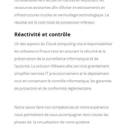
considérablement les performances
en exploitant les
ressources
existantes afin d’éviter
investissements en
infrastructures inutiles
et
verrouillage technologique
.
Le
résultat
est le coût total
de possession inférieur
.
Réactivité et contrôle
Un des aspects du Cloud computing
vise à responsabiliser
les
utilisateurs finaux
tout en assurant
la sécurité
et la
préservation de
la surveillance
informatique
et de
l’autorité
.
La solution
VMware
allie ces trois
grandement
simplifier
services IT
provisionnement et le déploiement
tout en conservant
le contrôle
informatique
, les garanties
de protection
et de conformité réglementaire
.
Notre savoir faire nos compétences et notre expérience
nous permettent de vous accompagner dans toutes les
phases de la virtualisation de votre système