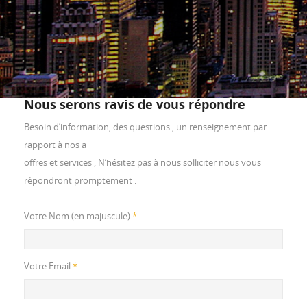
Nous serons ravis de vous répondre
Besoin d’information, des questions , un renseignement par
rapport à nos a
offres et services , N’hésitez pas à nous solliciter nous vous
répondront promptement .
Votre Nom (en majuscule)
*
Votre Email
*